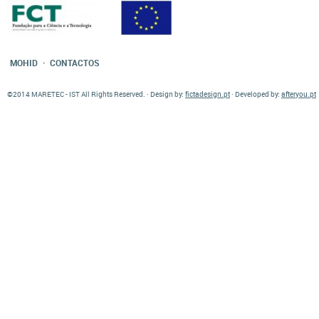
·
MOHID
CONTACTOS
©2014 MARETEC - IST All Rights Reserved. · Design by:
fictadesign.pt
· Developed by:
afteryou.pt